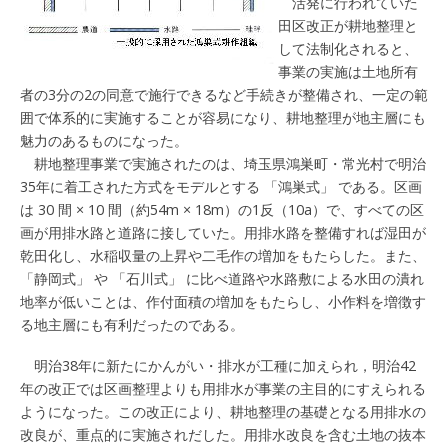
活発に行われていた
田区改正が耕地整理と
して法制化されると、
事業の実施は土地所有
者の3分の2の同意で施行できるなど手続きが整備され、一定の範
囲で体系的に実施することが容易になり、耕地整理が地主層にも
魅力のあるものになった。
耕地整理事業で実施されたのは、埼玉県鴻巣町・常光村で明治
35年に着工された方式をモデルとする 「鴻巣式」 である。区画
は 30 間 × 10 間（約54m × 18m）の1反（10a）で、すべての区
画が用排水路と道路に接していた。用排水路を整備すれば湿田が
乾田化し、水稲収量の上昇や二毛作の増加をもたらした。また、
「静岡式」 や 「石川式」 に比べ道路や水路敷による水田の潰れ
地率が低いことは、作付面積の増加をもたらし、小作料を増徴す
る地主層にも有利だったのである。
明治38年に新たにかんがい・排水が工種に加えられ，明治42
年の改正では区画整理よりも用排水が事業の主目的にすえられる
ようになった。この改正により、耕地整理の基礎となる用排水の
改良が、重点的に実施されだした。用排水改良を含む土地の抜本