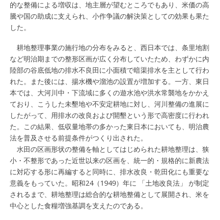
的な整備による増収は、地主層が望むところでもあり、米価の高
騰や国の助成に支えられ、小作争議の解決策としての効果も果た
した。
耕地整理事業の施行地の分布をみると、西日本では、条里地割
など明治期までの整形区画が広く分布していたため、わずかに内
陸部の谷底低地の排水不良田に小面積で暗渠排水を主として行わ
れた。また後には、揚水機や溜池の設置が増加する。一方、東日
本では、大河川中・下流域に多くの遊水池や洪水常襲地をかかえ
ており、こうした未墾地や不安定耕地に対し、河川整備の進展に
したがって、用排水の改良および開墾という形で高密度に行われ
た。この結果、低収量地帯の多かった東日本においても、明治農
法を普及させる前提条件がつくり出された。
水田の区画形状の整備を軸としてはじめられた耕地整理は、狭
小・不整形であった近世以来の区画を、統一的・規格的に新農法
に対応する形に再編すると同時に、排水改良・乾田化にも重要な
意義をもっていた。昭和24（1949）年に 「土地改良法」 が制定
されるまで、耕地整理は総合的な耕地整備として展開され、米を
中心とした食糧増強基調を支えたのである。