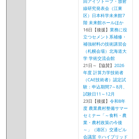
回アイソトープ・放射
線研究発表会（江東
区）日本科学未来館7
階 未来館ホールほか
16日【後援】
業務に役
立つセメント系補修・
補強材料の技術講習会
（札幌会場）北海道大
学 学術交流会館
21日～【協賛】
2026
年度 計算力学技術者
（CAE技術者）認定試
験：申込期間7～8月、
試験日11～12月
23日【後援】
令和8年
度 農業農村整備サマー
セミナー「～食料・農
業・農村政策の今後
～」（港区）交通ビル
会議室 ※ハイブリッド