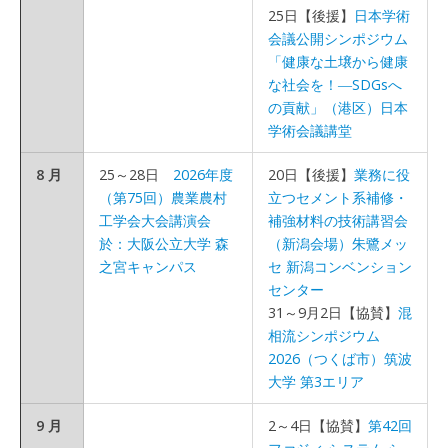
25日【後援】
日本学術
会議公開シンポジウム
「健康な土壌から健康
な社会を！―SDGsへ
の貢献」（港区）日本
学術会議講堂
8 月
25～28日
2026年度
20日【後援】
業務に役
（第75回）農業農村
立つセメント系補修・
工学会大会講演会
補強材料の技術講習会
於：大阪公立大学 森
（新潟会場）朱鷺メッ
之宮キャンパス
セ 新潟コンベンション
センター
31～9月2日【協賛】
混
相流シンポジウム
2026（つくば市）筑波
大学 第3エリア
9 月
2～4日【協賛】
第42回