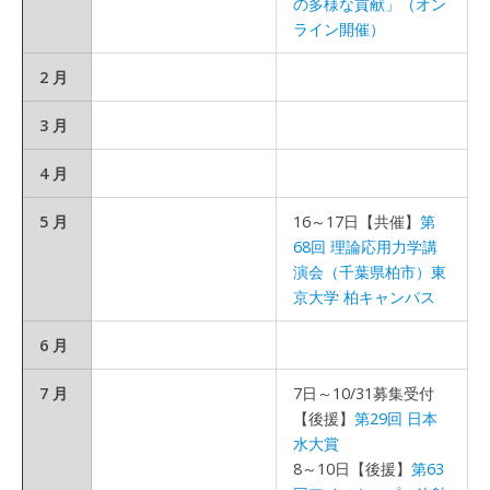
の多様な貢献」（オン
ライン開催）
2 月
3 月
4 月
5 月
16～17日【共催】
第
68回 理論応用力学講
演会（千葉県柏市）東
京大学 柏キャンパス
6 月
7 月
7日～10/31募集受付
【後援】
第29回 日本
水大賞
8～10日【後援】
第63