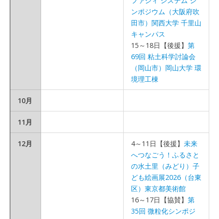
ファジィ システム シ
ンポジウム（大阪府吹
田市）関西大学 千里山
キャンパス
15～18日【後援】
第
69回 粘土科学討論会
（岡山市）岡山大学 環
境理工棟
10月
11月
12月
4～11日【後援】
未来
へつなごう！ふるさと
の水土里（みどり）子
ども絵画展2026（台東
区）東京都美術館
16～17日【協賛】
第
35回 微粒化シンポジ