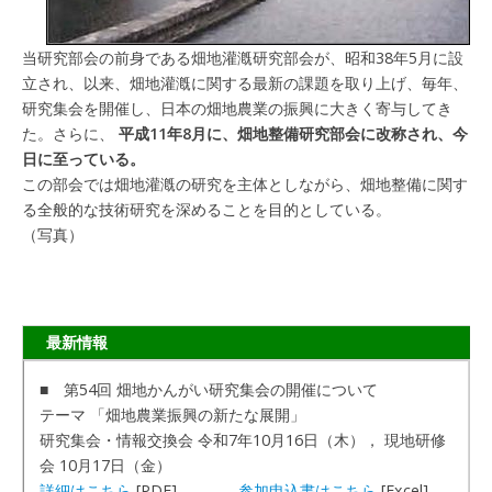
当研究部会の前身である畑地灌漑研究部会が、昭和
38年5月に設
立され、以来、畑地灌漑に関する最新の課題を取り上げ、毎年、
研究集会を開催し、日本の畑地農業の振興に大きく寄与してき
た。さらに、
平成11年8月に、畑地整備研究部会に改称され、今
日に至っている。
この部会では畑地灌漑の研究を主体としながら、畑地整備に関す
る全般的な技術研究を深めることを目的としている。
（写真）
最新情報
■ 第54回 畑地かんがい研究集会の開催について
テーマ 「畑地農業振興の新たな展開」
研究集会・情報交換会 令和7年10月16日（木）， 現地研修
会 10月17日（金）
詳細はこちら
[PDF]
参加申込書はこちら
[Excel]