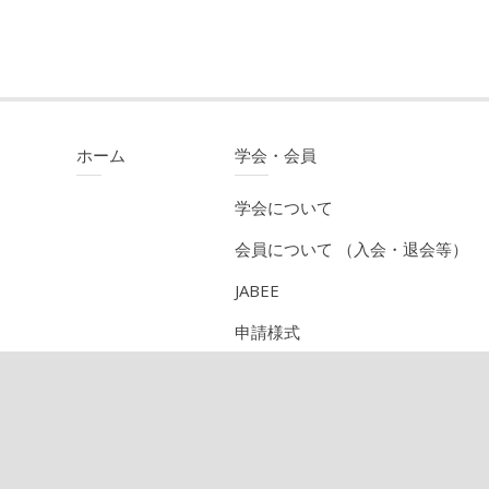
ホーム
学会・会員
学会について
会員について （入会・退会等）
JABEE
申請様式
事業の概要
ENGLISH
支部