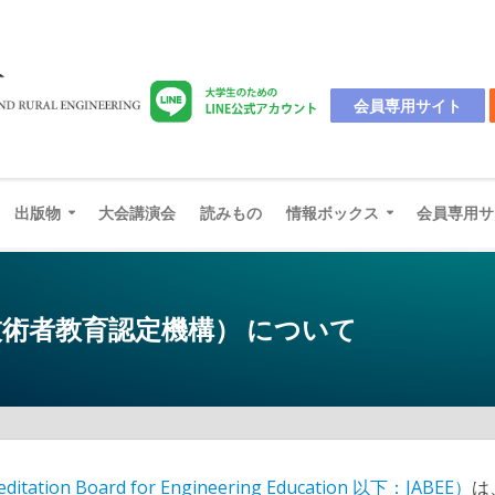
会員専用サイト
出版物
大会講演会
読みもの
情報ボックス
会員専用サ
本技術者教育認定機構） について
n Board for Engineering Education 以下：JABEE）
は