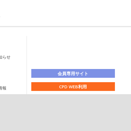
知らせ
LINE公式アカウント
会員専用サイト
CPD WEB利用
情報
学会へのご意見
研究集会
ENGLISH