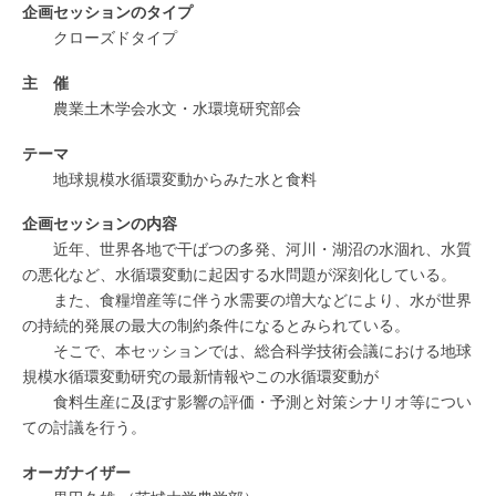
企画セッションのタイプ
クローズドタイプ
主 催
農業土木学会水文・水環境研究部会
テーマ
地球規模水循環変動からみた水と食料
企画セッションの内容
近年、世界各地で干ばつの多発、河川・湖沼の水涸れ、水質
の悪化など、水循環変動に起因する水問題が深刻化している。
また、食糧増産等に伴う水需要の増大などにより、水が世界
の持続的発展の最大の制約条件になるとみられている。
そこで、本セッションでは、総合科学技術会議における地球
規模水循環変動研究の最新情報やこの水循環変動が
食料生産に及ぼす影響の評価・予測と対策シナリオ等につい
ての討議を行う。
オーガナイザー