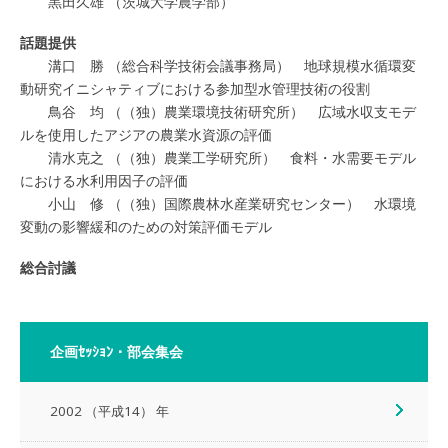
黒田久雄 （茨城大学農学部）
話題提供
溝口 勝 （総合科学技術会議事務局） 地球規模水循環変
動研究イニシャティブにおける参加型水管理技術の役割
鳥谷 均 （（独）農業環境技術研究所） 広域水収支モデ
ルを使用したアジアの農業水資源の評価
清水克之 （（独）農業工学研究所） 食料・水需要モデル
における水利用因子の評価
小山 修 （（独）国際農林水産業研究センター） 水環境
変動の影響緩和のための対策評価モデル
総合討議
企画ｾｯｼｮﾝ・部会集会
2002 （平成14） 年