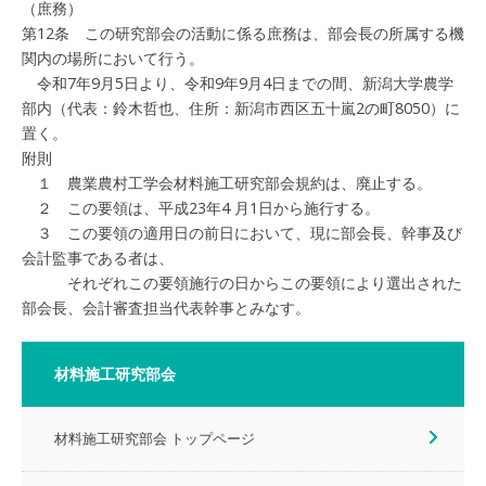
（庶務）
第12条 この研究部会の活動に係る庶務は、部会長の所属する機
関内の場所において行う。
令和7年9月5日より、令和9年9月4日までの間、新潟大学農学
部内（代表：鈴木哲也、住所：新潟市西区五十嵐2の町8050）に
置く。
附則
１ 農業農村工学会材料施工研究部会規約は、廃止する。
２ この要領は、平成23年4 月1日から施行する。
３ この要領の適用日の前日において、現に部会長、幹事及び
会計監事である者は、
それぞれこの要領施行の日からこの要領により選出された
部会長、会計審査担当代表幹事とみなす。
材料施工研究部会
材料施工研究部会 トップページ