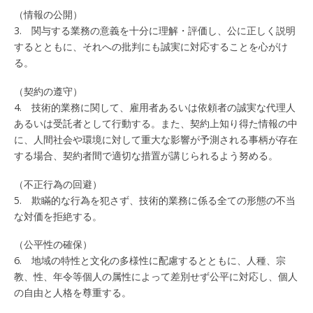
（情報の公開）
3. 関与する業務の意義を十分に理解・評価し、公に正しく説明
するとともに、それへの批判にも誠実に対応することを心がけ
る。
（契約の遵守）
4. 技術的業務に関して、雇用者あるいは依頼者の誠実な代理人
あるいは受託者として行動する。また、契約上知り得た情報の中
に、人間社会や環境に対して重大な影響が予測される事柄が存在
する場合、契約者間で適切な措置が講じられるよう努める。
（不正行為の回避）
5. 欺瞞的な行為を犯さず、技術的業務に係る全ての形態の不当
な対価を拒絶する。
（公平性の確保）
6. 地域の特性と文化の多様性に配慮するとともに、人種、宗
教、性、年令等個人の属性によって差別せず公平に対応し、個人
の自由と人格を尊重する。