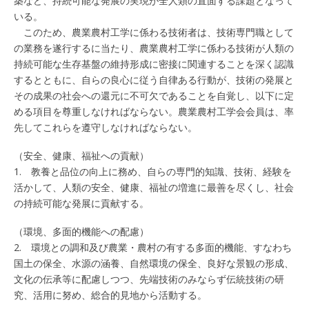
築など、持続可能な発展の実現が全人類の直面する課題となって
いる。
このため、農業農村工学に係わる技術者は、技術専門職として
の業務を遂行するに当たり、農業農村工学に係わる技術が人類の
持続可能な生存基盤の維持形成に密接に関連することを深く認識
するとともに、自らの良心に従う自律ある行動が、技術の発展と
その成果の社会への還元に不可欠であることを自覚し、以下に定
める項目を尊重しなければならない。農業農村工学会会員は、率
先してこれらを遵守しなければならない。
（安全、健康、福祉への貢献）
1. 教養と品位の向上に務め、自らの専門的知識、技術、経験を
活かして、人類の安全、健康、福祉の増進に最善を尽くし、社会
の持続可能な発展に貢献する。
（環境、多面的機能への配慮）
2. 環境との調和及び農業・農村の有する多面的機能、すなわち
国土の保全、水源の涵養、自然環境の保全、良好な景観の形成、
文化の伝承等に配慮しつつ、先端技術のみならず伝統技術の研
究、活用に努め、総合的見地から活動する。