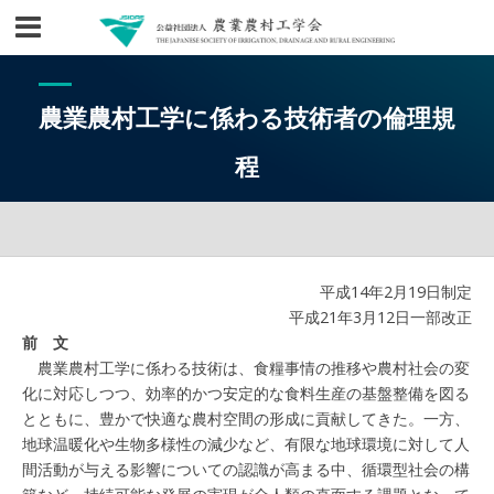
農業農村工学に係わる技術者の倫理規
程
平成14年2月19日制定
平成21年3月12日一部改正
前 文
農業農村工学に係わる技術は、食糧事情の推移や農村社会の変
化に対応しつつ、効率的かつ安定的な食料生産の基盤整備を図る
とともに、豊かで快適な農村空間の形成に貢献してきた。一方、
地球温暖化や生物多様性の減少など、有限な地球環境に対して人
間活動が与える影響についての認識が高まる中、循環型社会の構