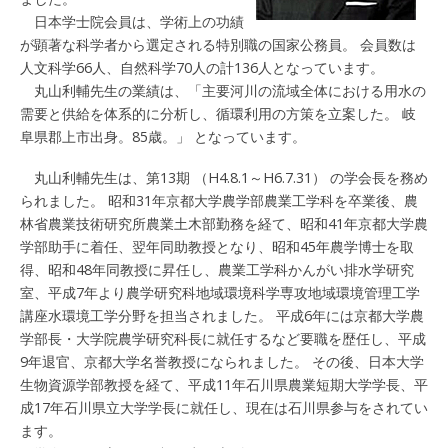
日本学士院会員は、学術上の功績
が顕著な科学者から選定される特別職の国家公務員。 会員数は
人文科学66人、自然科学70人の計136人となっています。
丸山利輔先生の業績は、「主要河川の流域全体における用水の
需要と供給を体系的に分析し、循環利用の方策を立案した。 岐
阜県郡上市出身。85歳。」 となっています。
丸山利輔先生は、第13期 （H4.8.1～H6.7.31） の学会長を務め
られました。 昭和31年京都大学農学部農業工学科を卒業後、農
林省農業技術研究所農業土木部勤務を経て、昭和41年京都大学農
学部助手に着任、翌年同助教授となり、昭和45年農学博士を取
得、昭和48年同教授に昇任し、農業工学科かんがい排水学研究
室、平成7年より農学研究科地域環境科学専攻地域環境管理工学
講座水環境工学分野を担当されました。 平成6年には京都大学農
学部長・大学院農学研究科長に就任するなど要職を歴任し、平成
9年退官、京都大学名誉教授になられました。 その後、日本大学
生物資源学部教授を経て、平成11年石川県農業短期大学学長、平
成17年石川県立大学学長に就任し、現在は石川県参与をされてい
ます。