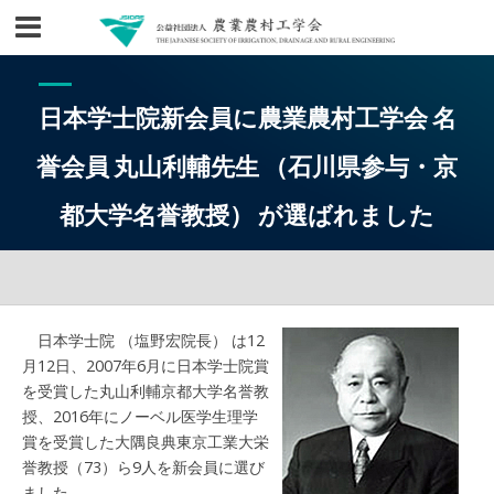
日本学士院新会員に農業農村工学会 名
誉会員 丸山利輔先生 （石川県参与・京
都大学名誉教授） が選ばれました
日本学士院 （塩野宏院長） は12
月12日、2007年6月に日本学士院賞
を受賞した丸山利輔京都大学名誉教
授、2016年にノーベル医学生理学
賞を受賞した大隅良典東京工業大栄
誉教授（73）ら9人を新会員に選び
ました。