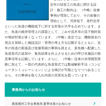
近年の頭首工の魚道に関する設
計・施工の動向は、（中略）改修
事例が増加しており、その改修の
理由として、河床低下、老朽化等
といった魚道の機能低下に対する対策が大半を占めています。ま
た、魚道の維持管理上の課題として、ごみや流木等の流下物対策
や堆砂対策が多くなっています。（中略）改定では、機能保全の
視点を加味した施設設計・管理の考え方を記載するとともに、近
年の魚道の新築及び改修実績の事例を踏まえ、多魚種へ配慮した
魚道形式の追加や、集魚効果を向上させるための呼び水施設の留
意事項等を記載しています。さらに、（中略）従来の水理模型実
験に加えて、一部の代表的な魚道形式では数値解析手法（コンピ
ュータシミュレーション）による検討が可能となりつつあること
から、その事例を取り入れ内容の充実化を図っています。
事務局からのお知らせ
農業農村工学会事務局 夏季休業のお知らせ