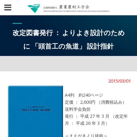
改定図書発行 ： よりよき設計のため
に 「頭首工の魚道」 設計指針
2015/03/01
A4判 約240ページ
定価 ： 2,600円 （消費税込み）
送料学会負担
発行 ： 平成 27 年 3 月 （改定年
月 ： 平成 26 年 3 月）
＜まえがきより抜粋＞