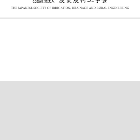
公益社団法人 農業農村工学会
〒105-0004 東京都港区新橋5-34-4 農業土木会館3F［
地図
]
TEL
03-3436-3418
FAX 03-3435-8494
E-mail suido＠jsidre.or.jp ※＠を半角に