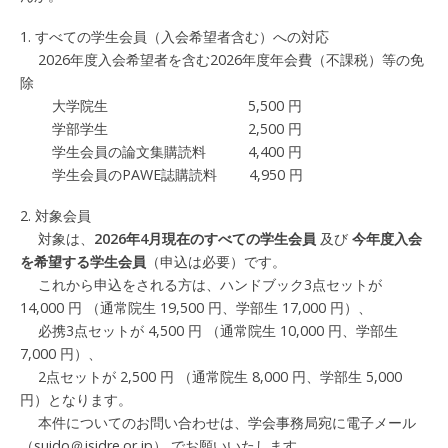
1. すべての学⽣会員（⼊会希望者含む）への対応
2026年度⼊会希望者を含む2026年度年会費（不課税）等の免
除
大学院生 5,500 円
学部学生 2,500 円
学生会員の論文集購読料 4,400 円
学生会員のPAWE誌購読料 4,950 円
2. 対象会員
対象は、
2026年4⽉現在のすべての学生会員
及び
今年度入会
を希望する学生会員
（申込は必要）です。
これから申込をされる方は、ハンドブック3点セットが
14,000 円 （通常院生 19,500 円、学部生 17,000 円）、
必携3点セットが 4,500 円 （通常院生 10,000 円、学部生
7,000 円）、
2点セットが 2,500 円 （通常院生 8,000 円、学部生 5,000
円）となります。
本件についてのお問い合わせは、学会事務局宛に電⼦メール
（suido＠jsidre.or.jp） でお願いいたします。