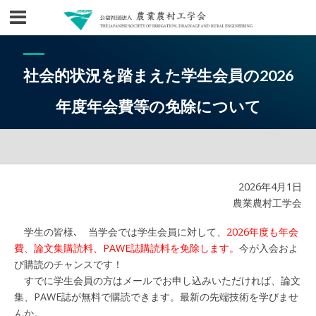
社会的状況を踏まえた学生会員の2026
年度年会費等の免除について
2026年4月1日
農業農村工学会
学生の皆様､ 当学会では学生会員に対して、
2026年度も年会
費、論文集購読料、PAWE誌購読料を免除します。
今が入会およ
び購読のチャンスです！
すでに学生会員の方はメールでお申し込みいただければ、論文
集、PAWE誌が無料で購読できます。最新の先端技術を学びませ
んか。