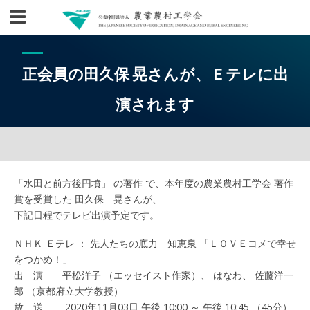
正会員の田久保 晃さんが、Ｅテレに出
演されます
「水田と前方後円墳」 の著作 で、本年度の農業農村工学会 著作
賞を受賞した 田久保 晃さんが、
下記日程でテレビ出演予定です。
ＮＨＫ Ｅテレ ： 先人たちの底力 知恵泉 「ＬＯＶＥコメで幸せ
をつかめ！」
出 演 平松洋子 （エッセイスト作家）、 はなわ、 佐藤洋一
郎 （京都府立大学教授）
放 送 2020年11月03日 午後 10:00 ～ 午後 10:45 （45分）