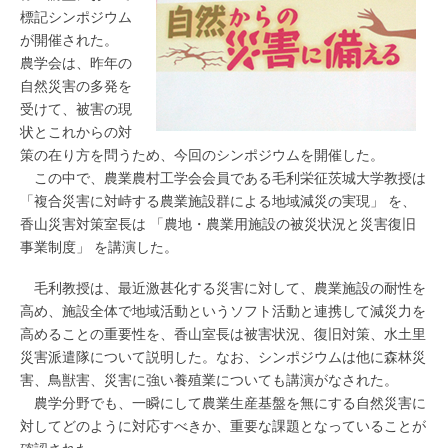
標記シンポジウム
が開催された。
農学会は、昨年の
自然災害の多発を
受けて、被害の現
状とこれからの対
策の在り方を問うため、今回のシンポジウムを開催した。
この中で、農業農村工学会会員である毛利栄征茨城大学教授は
「複合災害に対峙する農業施設群による地域減災の実現」 を、
香山災害対策室長は 「農地・農業用施設の被災状況と災害復旧
事業制度」 を講演した。
毛利教授は、最近激甚化する災害に対して、農業施設の耐性を
高め、施設全体で地域活動というソフト活動と連携して減災力を
高めることの重要性を、香山室長は被害状況、復旧対策、水土里
災害派遣隊について説明した。なお、シンポジウムは他に森林災
害、鳥獣害、災害に強い養殖業についても講演がなされた。
農学分野でも、一瞬にして農業生産基盤を無にする自然災害に
対してどのように対応すべきか、重要な課題となっていることが