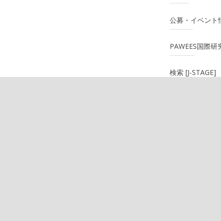
公募・イベント
PAWEES国際
検索 [J-STAGE]
関連リンク