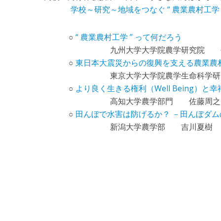
学校～研究～地域をつなぐ “ 農業農村工学 
○
“ 農業農村工学 ” って何だろう
九州大学大学院農学研究院 平
○
東日本大震災からの復興を支える農業農
東京大学大学院農学生命科学研究
○
より良く生きる権利（Well Being）と
高知大学農学部門 佐藤周之
○
田んぼで水害は防げるか？ －田んぼダ
新潟大学農学部 吉川夏樹