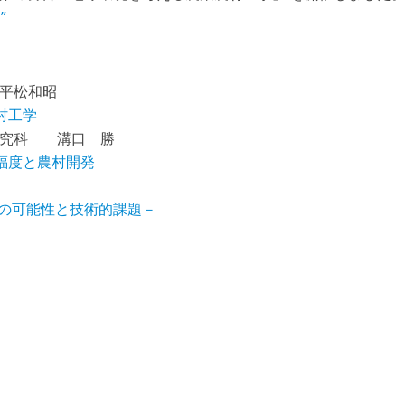
”
松和昭
村工学
科 溝口 勝
幸福度と農村開発
ムの可能性と技術的課題－