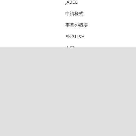
JABEE
申請様式
事業の概要
ENGLISH
支部
研究部会
CPD（技術者継続教育機構）
定期刊行物のご紹介
論文集
農業農村工学会誌
検索サービス