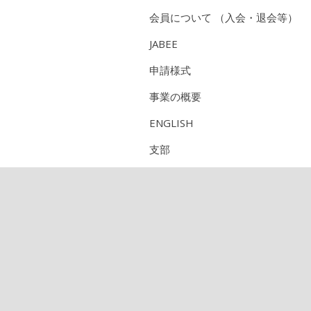
会員について （入会・退会等）
JABEE
申請様式
事業の概要
ENGLISH
支部
研究部会
CPD（技術者継続教育機構）
定期刊行物のご紹介
論文集
農業農村工学会誌