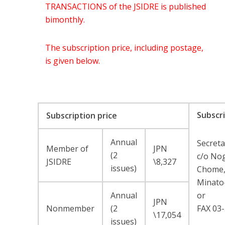
TRANSACTIONS of the JSIDRE is published
bimonthly.
The subscription price, including postage,
is given below.
Subscri
Subscription price
Annual
Secreta
Member
of
JPN
(2
c/o No
JSIDRE
\8,327
issues)
Chome
Minato
Annual
or
JPN
Nonmember
(2
FAX 03-
\17,054
issues)