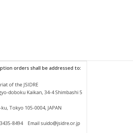
ption orders shall be addressed to:
riat of the JSIDRE
gyo-doboku Kaikan, 34-4 Shimbashi 5
,
-ku, Tokyo 105-0004, JAPAN
3435-8494 Email suido@jsidre.or.jp