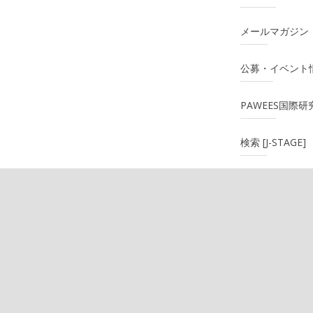
メールマガジン
公募・イベント
PAWEES国際
検索 [J-STAGE]
関連リンク