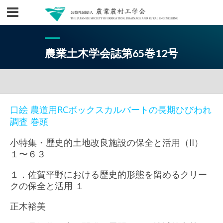
農業土木学会誌第65巻12号
口絵 農道用RCボックスカルバートの長期ひびわれ
調査 巻頭
小特集・歴史的土地改良施設の保全と活用（II）
１〜６３
１．佐賀平野における歴史的形態を留めるクリー
クの保全と活用 １
正木裕美