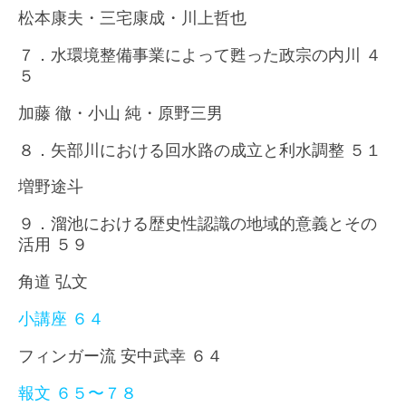
松本康夫・三宅康成・川上哲也
７．水環境整備事業によって甦った政宗の内川 ４
５
加藤 徹・小山 純・原野三男
８．矢部川における回水路の成立と利水調整 ５１
増野途斗
９．溜池における歴史性認識の地域的意義とその
活用 ５９
角道 弘文
小講座 ６４
フィンガー流 安中武幸 ６４
報文 ６５〜７８