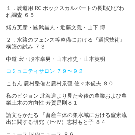
１．農道用 RC ボックスカルバートの長期ひびわ
れ調査 ６５
緒方英彦・國武昌人・近藤文義・山下 博
２．水路のフェンス等整備における『選択技術』
構築の試み ７３
中道 宏・段本幸男・山本雅史・山本英明
コミュニティサロン ７９〜９２
こもん 農村整備と農村景観 佐々木俊夫 ８０
私のビジョン 北海道より見た今後の農業および農
業土木の方向性 芳賀是則８１
論文をかたる 「畜産主体の集水域における窒素流
出に関する研究（I〜IV）志村もと子 ８４
ニュース 国内ニュース ８６