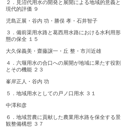
２．見沼代用水の開発と展開による地域的意義と
現代的評価 ９
児島正展・谷内 功・勝俣 孝・石井智子
３．備前渠用水路と葛西用水路における水利用形
態の保全 １５
大久保義美・齋藤譲一・丘 整・市川近雄
４．六堰用水の合口への展開が地域に果たす役割
とその機能 ２３
峯岸正人・谷内 功
５．地域用水としての戸ノ口用水 ３１
中澤和彦
６．地域営農に貢献した農業用水路を保全する景
観整備構想 ３７