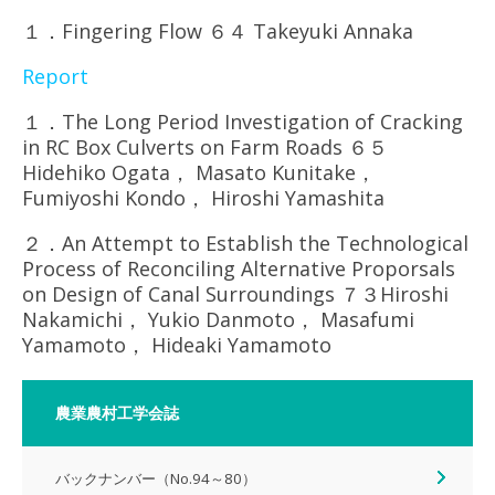
１．Fingering Flow ６４ Takeyuki Annaka
Report
１．The Long Period Investigation of Cracking
in RC Box Culverts on Farm Roads ６５
Hidehiko Ogata， Masato Kunitake，
Fumiyoshi Kondo， Hiroshi Yamashita
２．An Attempt to Establish the Technological
Process of Reconciling Alternative Proporsals
on Design of Canal Surroundings ７３Hiroshi
Nakamichi， Yukio Danmoto， Masafumi
Yamamoto， Hideaki Yamamoto
農業農村工学会誌
バックナンバー（No.94～80）