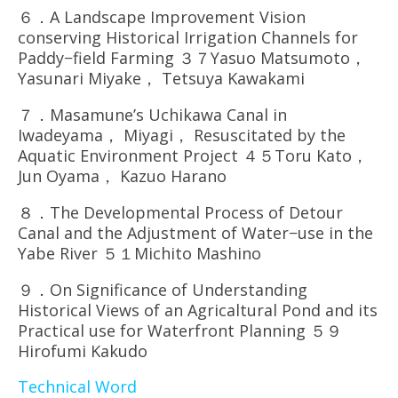
６．A Landscape Improvement Vision
conserving Historical Irrigation Channels for
Paddy−field Farming ３７Yasuo Matsumoto，
Yasunari Miyake， Tetsuya Kawakami
７．Masamune’s Uchikawa Canal in
Iwadeyama， Miyagi， Resuscitated by the
Aquatic Environment Project ４５Toru Kato，
Jun Oyama， Kazuo Harano
８．The Developmental Process of Detour
Canal and the Adjustment of Water−use in the
Yabe River ５１Michito Mashino
９．On Significance of Understanding
Historical Views of an Agricaltural Pond and its
Practical use for Waterfront Planning ５９
Hirofumi Kakudo
Technical Word