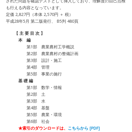
された問題を確認テストとして挿入しており、理解度の自己点検
も行える内容となっています。
定価 2,827円（本体 2,570円 ＋ 税）
平成28年5月 第二版発行、 B5判 480頁
【 主 要 目 次 】
本 編
第1部 農業農村工学概説
第2部 農業農村の整備計画
第3部 設計・施工
第4部 管理
第5部 事業の施行
基 礎 編
第1部 数学・情報
第2部 土
第3部 水
第4部 基盤
第5部 農業・環境
第6部 社会
★索引のダウンロードは、
こちらから [PDF]