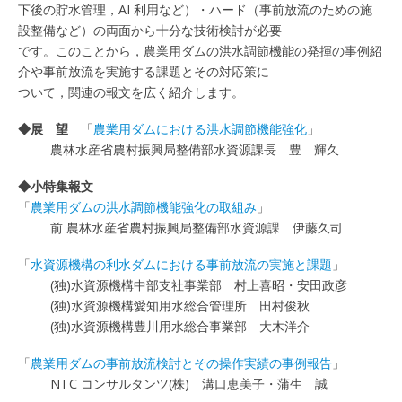
下後の貯水管理，AI 利用など）・ハード（事前放流のための施
設整備など）の両面から十分な技術検討が必要
です。このことから，農業用ダムの洪水調節機能の発揮の事例紹
介や事前放流を実施する課題とその対応策に
ついて，関連の報文を広く紹介します。
◆展 望
「
農業用ダムにおける洪水調節機能強化
」
農林水産省農村振興局整備部水資源課長 豊 輝久
◆小特集報文
「
農業用ダムの洪水調節機能強化の取組み
」
前 農林水産省農村振興局整備部水資源課 伊藤久司
「
水資源機構の利水ダムにおける事前放流の実施と課題
」
(独)水資源機構中部支社事業部 村上喜昭・安田政彦
(独)水資源機構愛知用水総合管理所 田村俊秋
(独)水資源機構豊川用水総合事業部 大木洋介
「
農業用ダムの事前放流検討とその操作実績の事例報告
」
NTC コンサルタンツ(株) 溝口恵美子・蒲生 誠