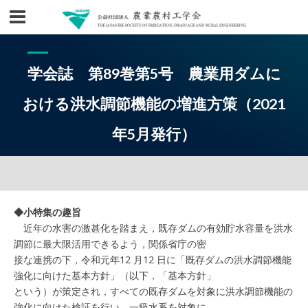
学会誌 第89巻第5号 農業用ダムに
おける洪水調節機能の増進方策（2021
年5月発行）
◆小特集の趣旨
近年の水害の激甚化を踏まえ，既存ダムの有効貯水容量を洪水
調節に最大限活用できるよう，関係省庁の密
接な連携の下，令和元年12 月12 日に「既存ダムの洪水調節機能
強化に向けた基本方針」（以下，「基本方針」
という）が策定され，すべての既存ダムを対象に洪水調節機能の
強化に向けた検証を行い，一級水系を対象に