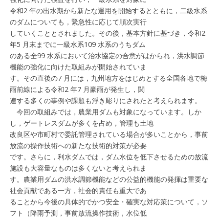
令和2 年の出水期から新たな運用を開始するとともに，二級水系
のダムについても，緊急性に応じて順次実行
していくこととされました。その後，基本方針に基づき，令和2
年5 月末までに一級水系109 水系のうちダム
のある全99 水系において治水協定の合意がはかられ，洪水調節
機能の強化に向けた取組みが開始されていま
す。その直後の7 月には，九州地方をはじめとする全国各地で梅
雨前線による令和2 年7 月豪雨が発生し，関
連する多くの事例や課題も浮き彫りにされたと考えられます。
今回の取組みでは，農業用ダムも対象になっています。しか
し，ゲートレスダムが多くを占め，管理も土地
改良区や市町村で委託管理されている場合が多いことから，事前
放流の操作技術への新たな技術的対策が必要
です。さらに，利水ダムでは，ダム水位を低下させるための放流
施設も大容量なものは多くないと考えられま
す。農業用ダムの洪水調節機能などの公益的機能の発揮は重要な
社会貢献である一方，社会的責任も重大であ
ることから今後の具体的でかつ安全・確実な対応策について，ソ
フト（降雨予測，事前放流操作技術，水位低