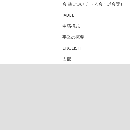
会員について （入会・退会等）
JABEE
申請様式
事業の概要
ENGLISH
支部
研究部会
CPD（技術者継続教育機構）
定期刊行物のご紹介
論文集
農業農村工学会誌