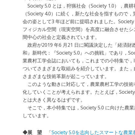
Society 5.0 とは，狩猟社会（Society 1.0），農
（Society 4.0）に続く，新たな社会を指すも
会の姿として3 年ほど前に提唱されました。Societ
フィジカル空間（現実空間）を高度に融合させたシ
間中心の社会と定義されています。
政府が2019 年6 月21 日に閣議決定した「経済
和』新時代：『Society 5.0』への挑戦」であり，S
業農村工学会誌においても，これまでの小特集で，I
ついてさまざまな取組みを紹介しています。また，
さまざまな技術革新が起こっています。
このような動きに対応して，農業農村工学の技術
化していくことが考えられます。たとえば，Societ
とは大きく異なるはずです。
そこで，本小特集では，Society 5.0 に向け
しています。
◆展 望
「
Society 5.0を志向したスマートな