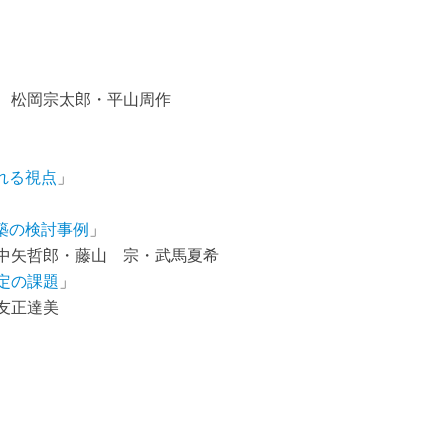
松岡宗太郎・平山周作
られる視点
」
築の検討事例
」
哲郎・藤山 宗・武馬夏希
定の課題
」
友正達美