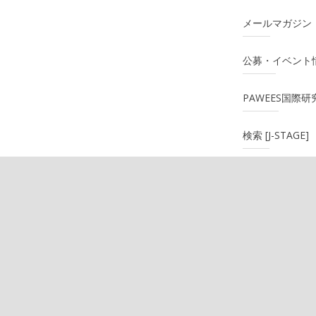
メールマガジン
公募・イベント
PAWEES国際
検索 [J-STAGE]
関連リンク