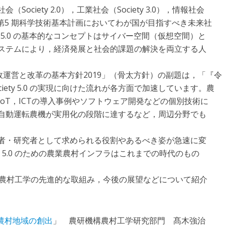
耕社会（Society 2.0），工業社会（Society 3.0），情報社会
ので，第5 期科学技術基本計画においてわが国が目指すべき未来社
y 5.0 の基本的なコンセプトはサイバー空間（仮想空間）と
ステムにより，経済発展と社会的課題の解決を両立する人
財政運営と改革の基本方針2019」（骨太方針）の副題は，「『令
ociety 5.0 の実現に向けた流れが各方面で加速しています。農
oT，ICTの導入事例やソフトウェア開発などの個別技術に
自動運転農機が実用化の段階に達するなど，周辺分野でも
者・研究者として求められる役割やあるべき姿が急速に変
y 5.0 のための農業農村インフラはこれまでの時代のもの
た農業農村工学の先進的な取組み，今後の展望などについて紹介
農業農村地域の創出
」 農研機構農村工学研究部門 髙木強治