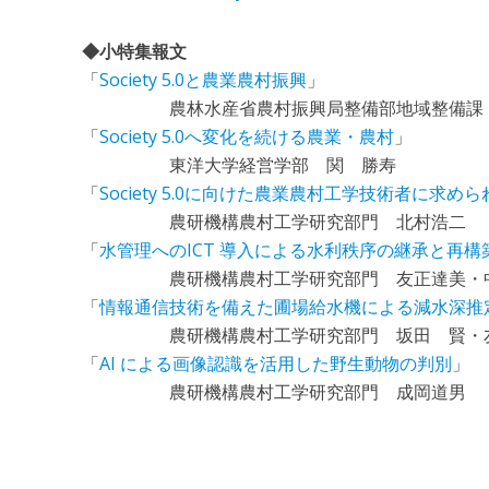
◆小特集報文
「
Society 5.0と農業農村振興
」
農林水産省農村振興局整備部地域整備課 
「
Society 5.0へ変化を続ける農業・農村
」
東洋大学経営学部 関 勝寿
「
Society 5.0に向けた農業農村工学技術者に求め
農研機構農村工学研究部門 北村浩二
「
水管理へのICT 導入による水利秩序の継承と再構
農研機構農村工学研究部門 友正達美・中矢
「
情報通信技術を備えた圃場給水機による減水深推
農研機構農村工学研究部門 坂田 賢・
「
AI による画像認識を活用した野生動物の判別
」
農研機構農村工学研究部門 成岡道男