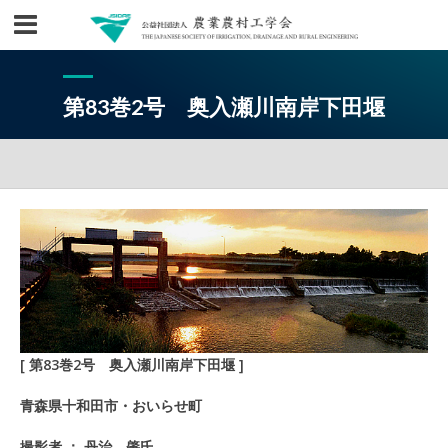
第83巻2号 奥入瀬川南岸下田堰
[ 第83巻2号 奥入瀬川南岸下田堰 ]
青森県十和田市・おいらせ町
撮影者 ： 丹治 肇氏