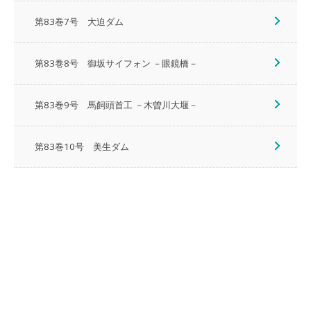
第83巻7号 大迫ダム
第83巻8号 御坂サイフォン －眼鏡橋－
第83巻9号 馬飼頭首工 －木曽川大堰－
第83巻10号 美生ダム