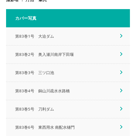
カバー写真
第83巻1号 大迫ダム
第83巻2号 奥入瀬川南岸下田堰
第83巻3号 三ツ口池
第83巻4号 銅山川疏水水路橋
第83巻5号 刀利ダム
第83巻6号 東西用水 南配水樋門