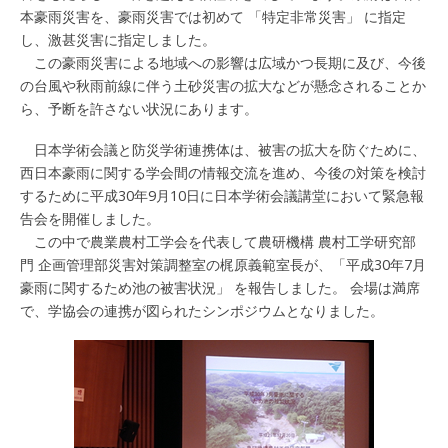
本豪雨災害を、豪雨災害では初めて 「特定非常災害」 に指定
し、激甚災害に指定しました。
この豪雨災害による地域への影響は広域かつ長期に及び、今後
の台風や秋雨前線に伴う土砂災害の拡大などが懸念されることか
ら、予断を許さない状況にあります。
日本学術会議と防災学術連携体は、被害の拡大を防ぐために、
西日本豪雨に関する学会間の情報交流を進め、今後の対策を検討
するために平成30年9月10日に日本学術会議講堂において緊急報
告会を開催しました。
この中で農業農村工学会を代表して農研機構 農村工学研究部
門 企画管理部災害対策調整室の梶原義範室長が、「平成30年7月
豪雨に関するため池の被害状況」 を報告しました。 会場は満席
で、学協会の連携が図られたシンポジウムとなりました。