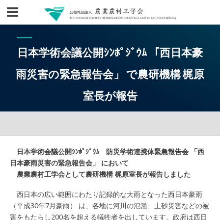
日本学術会議公開ｼﾝﾎﾟｼﾞｳﾑ 「西日本豪
雨災害の緊急報告会」 で農研機構 梶原
室長が報告
日本学術会議公開ｼﾝﾎﾟｼﾞｳﾑ 防災学術連携体緊急報告会 「西
日本豪雨災害の緊急報告会」 において
農業農村工学会として農研機構 梶原室長が報告しました
西日本の広い範囲にわたり記録的な大雨となった西日本豪雨
（平成30年7月豪雨） は、各地に河川の氾濫、土砂災害などの被
害をもたらし200名を超える犠牲者を出しています。政府は西日