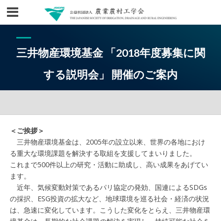
三井物産環境基金 「2018年度募集に関
する説明会」 開催のご案内
＜ご挨拶＞
三井物産環境基金は、2005年の設立以来、世界の各地におけ
る重大な環境課題を解決する取組を支援してまいりました。
これまで500件以上の研究・活動に助成し、高い成果をあげてい
ます。
近年、気候変動対策であるパリ協定の発効、国連によるSDGs
の採択、ESG投資の拡大など、地球環境を巡る社会・経済の状況
は、急速に変化しています。こうした変化をとらえ、三井物産環