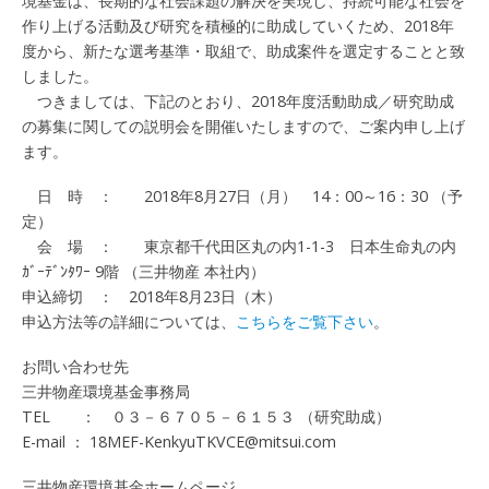
境基金は、長期的な社会課題の解決を実現し、持続可能な社会を
作り上げる活動及び研究を積極的に助成していくため、2018年
度から、新たな選考基準・取組で、助成案件を選定することと致
しました。
つきましては、下記のとおり、2018年度活動助成／研究助成
の募集に関しての説明会を開催いたしますので、ご案内申し上げ
ます。
日 時 ： 2018年8月27日（月） 14：00～16：30 （予
定）
会 場 ： 東京都千代田区丸の内1-1-3 日本生命丸の内
ｶﾞｰﾃﾞﾝﾀﾜｰ 9階 （三井物産 本社内）
申込締切 ： 2018年8月23日（木）
申込方法等の詳細については、
こちらをご覧下さい
。
お問い合わせ先
三井物産環境基金事務局
TEL ： ０３－６７０５－６１５３ （研究助成）
E-mail ： 18MEF-KenkyuTKVCE@mitsui.com
三井物産環境基金ホームページ