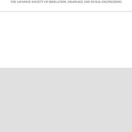
公益社団法人 農業農村工学会
〒105-0004 東京都港区新橋5-34-4 農業土木会館3F［
地図
]
TEL
03-3436-3418
FAX 03-3435-8494
E-mail suido＠jsidre.or.jp ※＠を半角に
Copyright : 2003-2017 THE JAPANESE SOCIETY OF IRRIGATION,