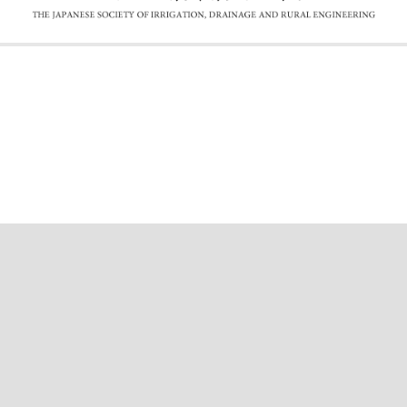
公益社団法人 農業農村工学会
〒105-0004 東京都港区新橋5-34-4 農業土木会館3F［
地図
]
TEL
03-3436-3418
FAX 03-3435-8494
E-mail suido＠jsidre.or.jp ※＠を半角に
Copyright : 2003-2017 THE JAPANESE SOCIETY OF IRRIGATION,