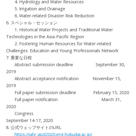
4. Hydrology and Water Resources
5. Irrigation and Drainage
6. Water-related Disaster Risk Reduction
6. スペシャル・セッション
1. Historical Water Projects and Traditional Water
Technologies in the Asia-Pacific Region
2. Fostering Human Resources for Water-related
Challenges: Education and Young Professionals Network
7. 重要な日程
Abstract submission deadline September 30,
2019
Abstract acceptance notification November 15,
2019
Full paper submission deadline February 15, 2020
Full paper notification March 31,
2020
Congress
September 14-17, 2020
8. 公式ウェッブサイトのURL
https://iahr-apd2020.eng.hokudai.ac.jp/